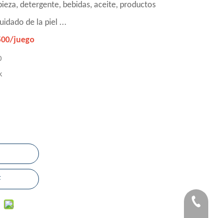
pieza, detergente, bebidas, aceite, productos
idado de la piel ...
500/juego
0
k
F
+86-183