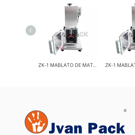
ZK-1 MABLATO DE MATA DE AUTOMÁTICA TERMINA DE METAL DEL TAPA TAPA VESCURA CAPING MÁQUINA DE CAPELA DE SELLACIÓN PARA LA TAPA