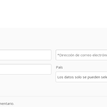
País
entario.