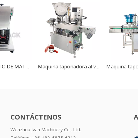
ZK-1 MABLATO DE MATA DE AUTOMÁTICA TERMINA DE METAL DEL TAPA TAPA VESCURA CAPING MÁQUINA DE CAPELA DE SELLACIÓN PARA LA TAPA
Máquina taponadora al vacío automática ZK-5130
CONTÁCTENOS
Wenzhou Jvan Machinery Co., Ltd.
Teléfono: +86-183-5875-6313