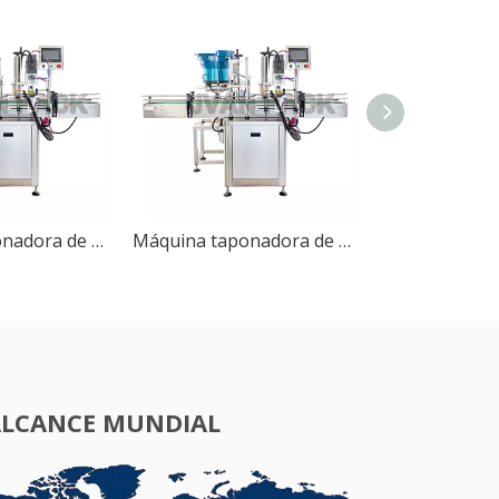
Máquina taponadora de botellas automática CDX-1 con alimentador de tapas
Máquina taponadora de botellas automática CDX-1 con alimentador de tapas
ALCANCE MUNDIAL