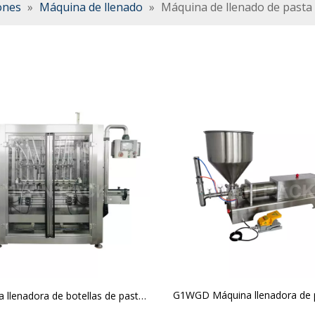
ones
»
Máquina de llenado
»
Máquina de llenado de pasta
G1WGD Máquina llenadora de 
 llenadora de botellas de pasta
miel, mayonesa, salsa de mer
ica de 8 cabezales GT8T-8G(R)