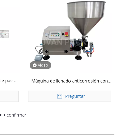
vídeo
de pasta
Máquina de llenado anticorrosión con
4T-4G
bomba de engranajes de un solo cabezal
Preguntar
ZT-10 10-5000 ml
ina
confirmar