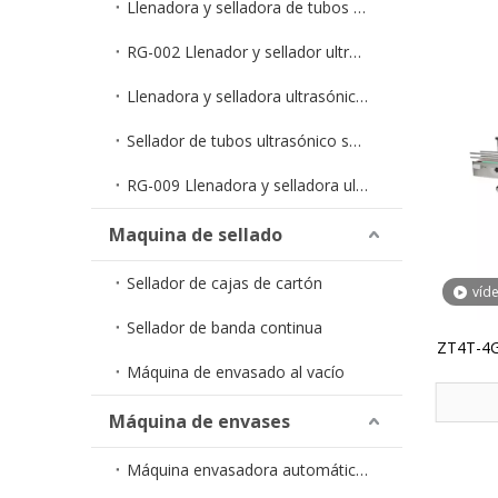
Llenadora y selladora de tubos en tiras monodosis RG-005
RG-002 Llenador y sellador ultrasónico económico para tubos
Llenadora y selladora ultrasónica semiautomática de tubos RG-006
Sellador de tubos ultrasónico semiautomático RG-007
RG-009 Llenadora y selladora ultrasónica de tubos totalmente automática
Maquina de sellado
Sellador de cajas de cartón
víd
Sellador de banda continua
ZT4T-4G
Máquina de envasado al vacío
4 cab
aliment
Máquina de envases
Máquina envasadora automática de líquidos en bolsa