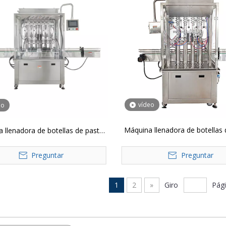
vídeo
eo
Máquina llenadora de botellas 
 llenadora de botellas de pasta
neumática automática GT
ática de 6 cabezales GT6T-6G
Preguntar
Preguntar
1
2
»
Giro
Pág