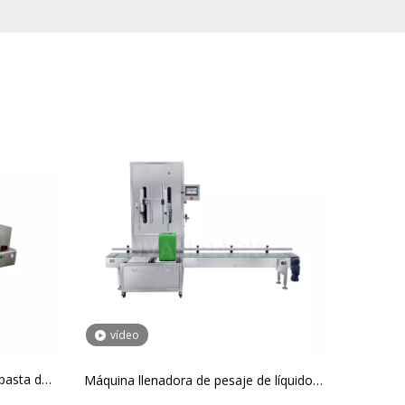
vídeo
pasta de
Máquina llenadora de pesaje de líquidos
melada,
con bomba rotativa doble CZ-50