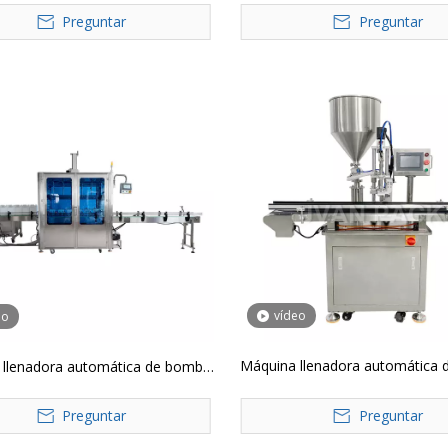
Preguntar
ketchup, horizontal, semiaut
Preguntar
vídeo
eo
Máquina llenadora automática
 llenadora automática de bomba
de pistón RG-500S
de engranajes RG-5000-6
Preguntar
Preguntar