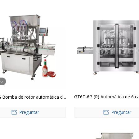
eo
GT6T-6G (R) Automática de 6 c
 Bomba de rotor automática de
pasta de cabeza Máquina de 
ezales, máquina de llenado de
Preguntar
Preguntar
os, crema de miel, gel, salsa de
tomate, mermelada