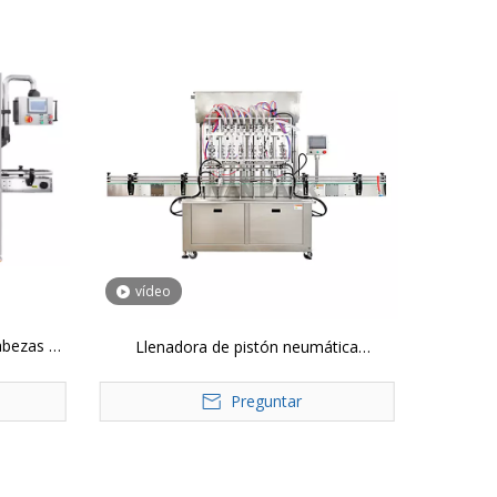
vídeo
abezas de
Llenadora de pistón neumática
llenado
automática GT8T-8G, máquina de llenado
Preguntar
de tarros de botellas de salsa de
mermelada y pasta de 8 cabezales