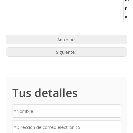
n
a
Anterior:
Siguiente:
Tus detalles