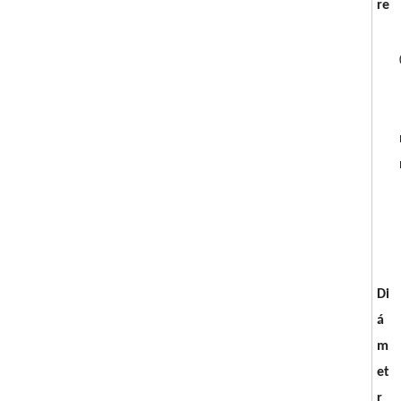
re
Di
á
m
et
r