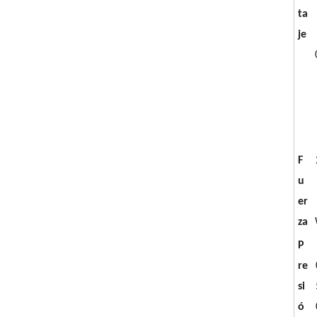
ta
je
F
u
er
za
P
re
si
ó