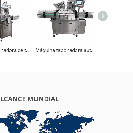
Máquina taponadora de tornillos automática QDX-M con elevador de alimentación de tapas
Máquina taponadora automática de botellas de viales HC-50
ALCANCE MUNDIAL