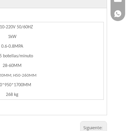
+86-183
10-220V 50/60HZ
1kW
0.6-0.8MPA
5 botellas/minuto
28-60MM
20MM; H50-260MM
00*950*1700MM
268 kg
Siguiente: