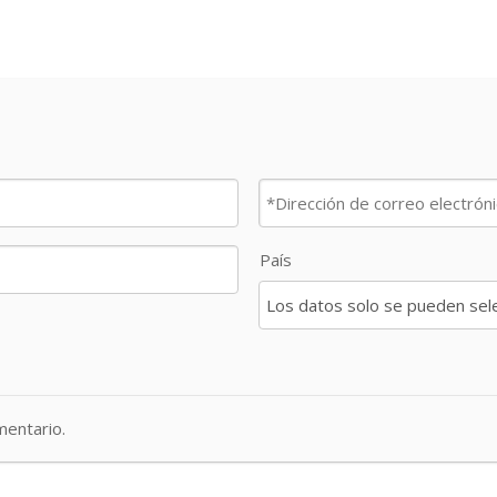
País
entario.