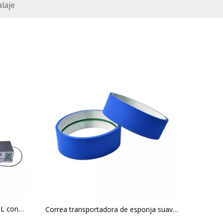
laje
0L con
Correa transportadora de esponja suave
a máquina
para la máquina de etiquetado