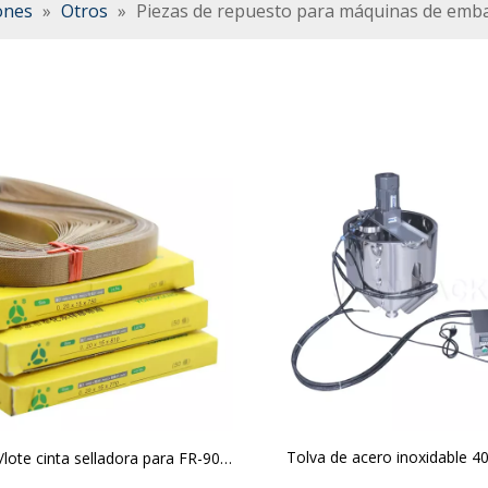
ones
»
Otros
»
Piezas de repuesto para máquinas de emba
Tolva de acero inoxidable 4
/lote cinta selladora para FR-900
mezclador y calentador para l
de banda continua cinta de teflón