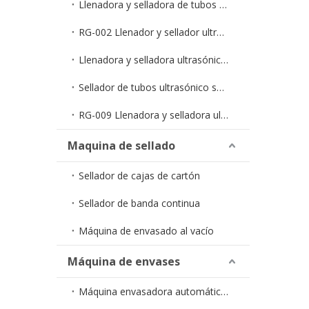
Llenadora y selladora de tubos en tiras monodosis RG-005
RG-002 Llenador y sellador ultrasónico económico para tubos
Llenadora y selladora ultrasónica semiautomática de tubos RG-006
Sellador de tubos ultrasónico semiautomático RG-007
RG-009 Llenadora y selladora ultrasónica de tubos totalmente automática
Maquina de sellado
Sellador de cajas de cartón
Sellador de banda continua
Máquina de envasado al vacío
Máquina de envases
Máquina envasadora automática de líquidos en bolsa