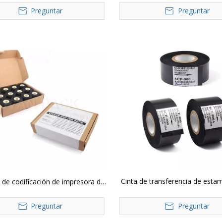
Preguntar
de llenado
Preguntar
a máquina de sellado Horizontal
Cinta de transferencia de est
de codificación de impresora de
caliente negra de 25 mm 30 
de tinta caliente con codificación
Preguntar
para máquina de impres
Preguntar
de rueda de tinta sólida