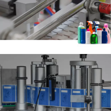
viscoso, salsa, miel, mermelada,
mantequilla de maní, pasta de
tomate, pasta de sésamo, salsa de chile,
carga de cama olla
caliente y otros diferentes tipos de productos.
02.Máquina taponadora
Aplicar a la industria farmacéutica, química, alimentaria, de
bebidas, de grasas y pesticidas.