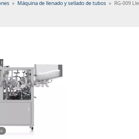
ones
»
Máquina de llenado y sellado de tubos
»
RG-009 Lle
eo