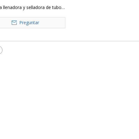
 llenadora y selladora de tubos
nica completamente automática
Preguntar
RG-009