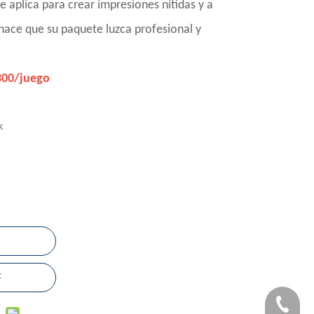
aplica para crear impresiones nítidas y a
hace que su paquete luzca profesional y
300/juego
k
F
+86-183