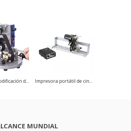
Máquina de codificación de fecha de caducidad por lotes de impresora de código de cinta térmica Manual DY-8
Impresora portátil de cinta de color, máquina de estampación en caliente, máquina de codificación de fecha de caducidad
ALCANCE MUNDIAL