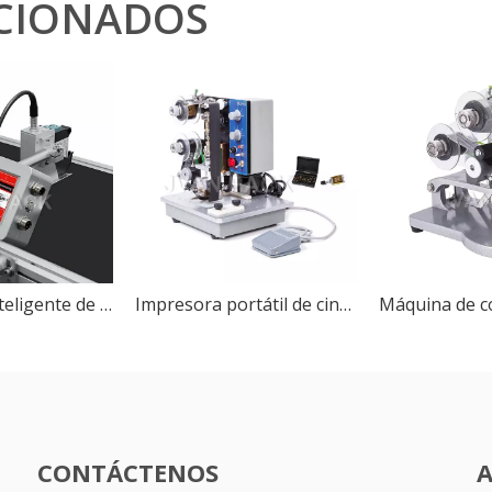
CIONADOS
Impresora inteligente de inyección de tinta con codificador de cartón MX1, impresora de fecha de caducidad
Impresora portátil de cinta de color HP-241B Dektop, máquina de codificación de fecha de caducidad para bolsa
CONTÁCTENOS