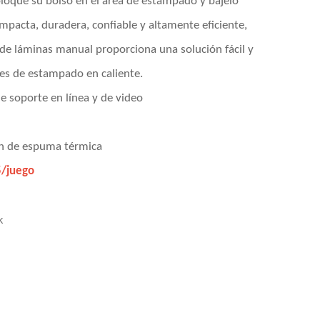
oque su bolso en el área de estampado y bájelo
mpacta, duradera, confiable y altamente eficiente,
e láminas manual proporciona una solución fácil y
es de estampado en caliente.
de soporte en línea y de video
ón de espuma térmica
/juego
k