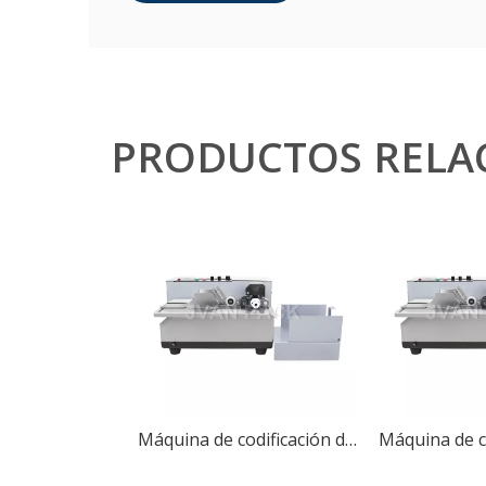
PRODUCTOS RELA
Máquina de codificación de rollos de tinta sólida continua MY-380F, impresora de códigos de tarjetas, máquina de impresión de fecha