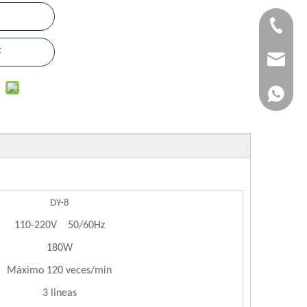
+86-183
F
jvan@jv
+86-183
DY-8
110-220V 50/60Hz
180W
Máximo 120 veces/min
3 lineas