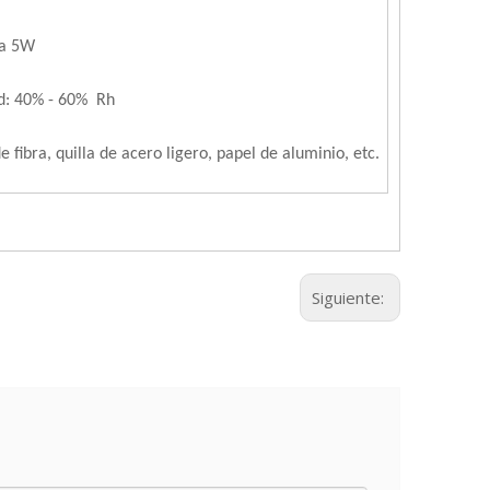
 a 5W
d:
4
0% -
6
0%
Rh
e fibra, quilla de acero ligero, papel de aluminio, etc.
Siguiente: