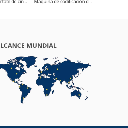
Impresora portátil de cinta de color, máquina de estampación en caliente, máquina de codificación de fecha de caducidad
Máquina de codificación de rollos de tinta sólida continua MY-380F, impresora de códigos de tarjetas, máquina de impresión de fecha
ALCANCE MUNDIAL