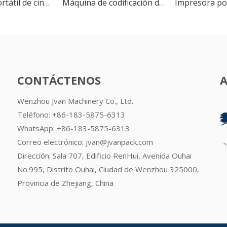
Impresora portátil de cinta de color HP-241B Dektop, máquina de codificación de fecha de caducidad para bolsa
Máquina de codificación de fecha de caducidad por lotes de impresora de código de cinta térmica Manual DY-8
CONTÁCTENOS
Wenzhou Jvan Machinery Co., Ltd.
Teléfono: +86-183-5875-6313
WhatsApp:
+86-183-5875-6313
Correo electrónico:
jvan@jvanpack.com
Dirección: Sala 707, Edificio RenHui, Avenida Ouhai
No.995, Distrito Ouhai, Ciudad de Wenzhou 325000,
Provincia de Zhejiang, China