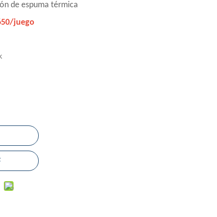
ión de espuma térmica
650/juego
k
F