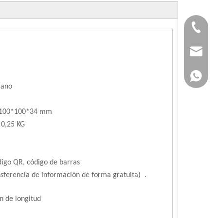
+86-183
jvan@jv
+86-183
iano
: 100*100*34 mm
 0,25 KG
digo QR, código de barras
ansferencia
de
información de forma gratuita)
.
n de longitud