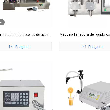
eo
Máquina llenadora de líquido 
 llenadora de botellas de aceite
de engranajes volumétrica 
le, llenador de pistón neumático
Preguntar
Preguntar
ble cabezal Horizontal G2WYD,
leche líquida, bebidas