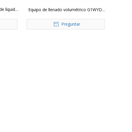
de líquido
Equipo de llenado volumétrico G1WYD,
e un solo
máquina embotelladora de leche, jugo de
Preguntar
mango, aceite comestible, Gel, máquina
de llenado de tarros de vidrio líquido