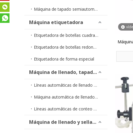
Máquina de tapado semiautomática
Máquina etiquetadora
víd
Etiquetadora de botellas cuadradas
Máquina
Etiquetadora de botellas redondas
comestib
de do
Etiquetadora de forma especial
Máquina de llenado, tapado y etiquetado
Líneas automáticas de llenado de líquidos
Máquina automática de llenado y tapado YTSP
Líneas automáticas de conteo de cápsulas
Máquina de llenado y sellado de tubos