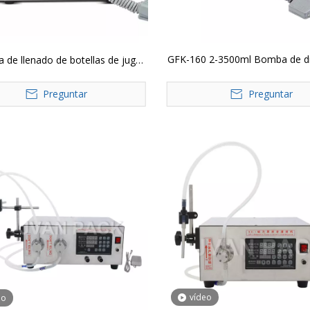
GFK-160 2-3500ml Bomba de d
 de llenado de botellas de jugo
Vino Jugo Bebida Bebida Lech
e, bebida, agua líquida, Control
Preguntar
Llenador de aceite Máquina de 
Preguntar
Digital portátil, GFK-280
botellas de control digital el
vídeo
eo