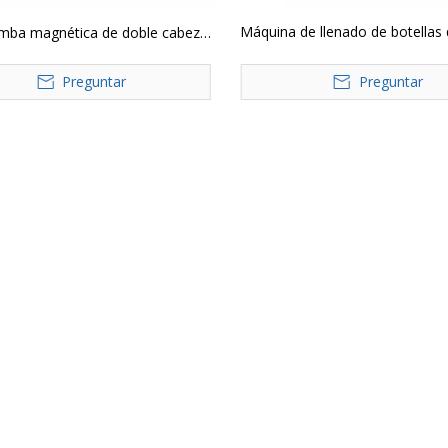
Máquina de llenado de botellas 
mba magnética de doble cabezal
con bomba magnética digital d
dora de líquidos farmacéuticos
Preguntar
cabezal GX-1
Preguntar
ol digital Loción cuantitativa
de llenado de botellas de agua y
jugo