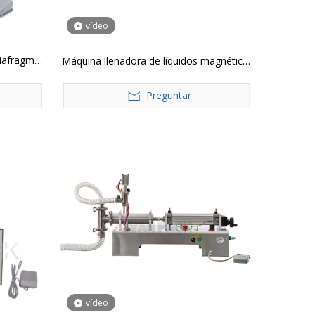
vídeo
iafragma
Máquina llenadora de líquidos magnética,
e Perfume
GX-4, 4 boquillas, Control Digital, loción
llenado de
Preguntar
cuantitativa, jugo, botella de agua
éctrico
vídeo