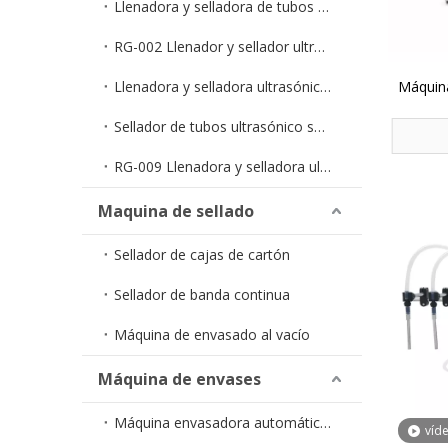
Llenadora y selladora de tubos en tiras monodosis RG-005
RG-002 Llenador y sellador ultrasónico económico para tubos
Llenadora y selladora ultrasónica semiautomática de tubos RG-006
Máquina
de lech
Sellador de tubos ultrasónico semiautomático RG-007
RG-009 Llenadora y selladora ultrasónica de tubos totalmente automática
Maquina de sellado
Sellador de cajas de cartón
Sellador de banda continua
Máquina de envasado al vacío
Máquina de envases
Máquina envasadora automática de líquidos en bolsa
víd