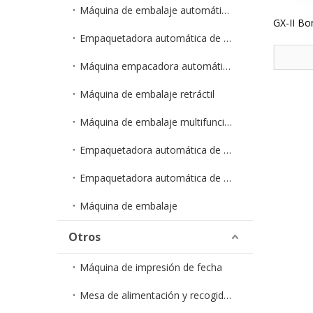
Máquina de embalaje automático de polvo/granulado
GX-II Bo
Empaquetadora automática de gránulos en bolsa
Llena
Contr
Máquina empacadora automática de polvo en bolsa
Máquina 
Máquina de embalaje retráctil
Máquina de embalaje multifunción
Empaquetadora automática de cápsulas
Empaquetadora automática de hardware
Máquina de embalaje
Otros
Máquina de impresión de fecha
Mesa de alimentación y recogida ZXJ