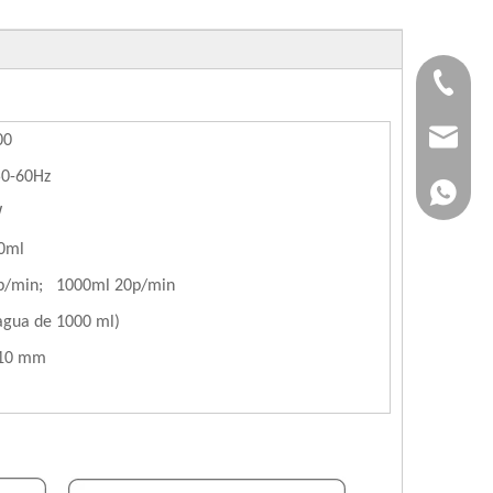
+86-183
jvan@jv
00
0-60Hz
+86-183
W
0ml
p/min; 1000ml 20p/min
agua de 1000 ml)
10 mm