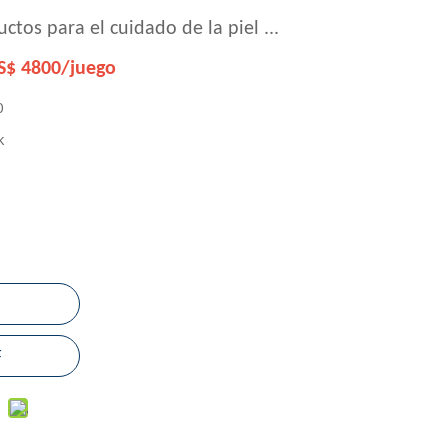
ctos para el cuidado de la piel ...
S$ 4800/juego
0
k
F