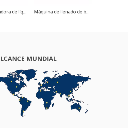
Máquina llenadora de líquidos magnética, GX-4, 4 boquillas, Control Digital, loción cuantitativa, jugo, botella de agua
Máquina de llenado de botellas de jugo de leche, bebida, agua líquida, Control Digital portátil, GFK-280
ALCANCE MUNDIAL