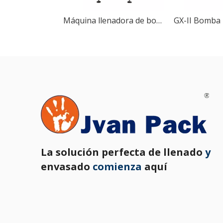
Máquina llenadora de botellas lineal automática de un solo cabezal, bomba de Rotor, comida líquida, pasta gruesa, mantequilla de maní, ZT-30
La solución perfecta de llenado
y
envasado
comienza
aquí