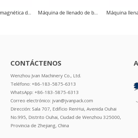
GX-II Bomba magnética de doble cabezal Llenadora de líquidos farmacéuticos Control digital Loción cuantitativa Máquina de llenado de botellas de agua y jugo
Máquina de llenado de botellas de líquido con bomba magnética digital de un solo cabezal GX-1
CONTÁCTENOS
Wenzhou Jvan Machinery Co., Ltd.
Teléfono: +86-183-5875-6313
WhatsApp:
+86-183-5875-6313
Correo electrónico:
jvan@jvanpack.com
Dirección: Sala 707, Edificio RenHui, Avenida Ouhai
No.995, Distrito Ouhai, Ciudad de Wenzhou 325000,
Provincia de Zhejiang, China