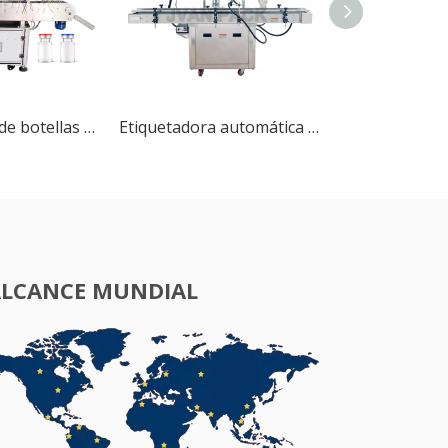
Etiquetadora de botellas redondas horizontales totalmente automática MT-300
Etiquetadora automática de etiquetas adhesivas para superficies planas MT-220
ALCANCE MUNDIAL