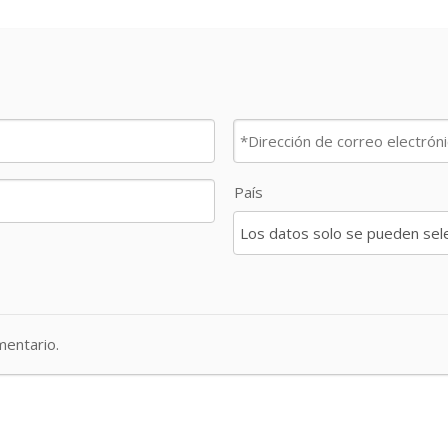
País
entario.