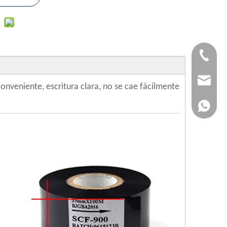
+86-183
jvan@jv
conveniente, escritura clara, no se cae fácilmente
+86-183