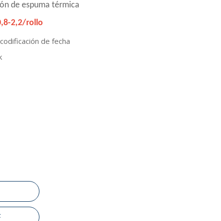
ión de espuma térmica
,8-2,2/rollo
 codificación de fecha
k
F