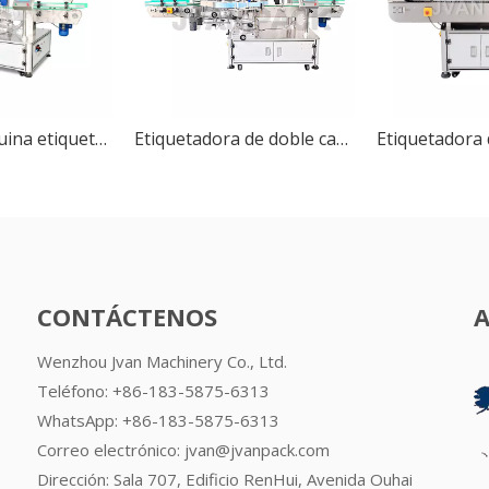
MT-963 Máquina etiquetadora de botellas redondas y planas completamente automática, todo en uno
Etiquetadora de doble cara totalmente automática MT-962
CONTÁCTENOS
Wenzhou Jvan Machinery Co., Ltd.
Teléfono: +86-183-5875-6313
WhatsApp:
+86-183-5875-6313
Correo electrónico:
jvan@jvanpack.com
Dirección: Sala 707, Edificio RenHui, Avenida Ouhai