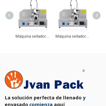
Máquina selladora de tubos ultrasónica semiautomática RG-007
Máquina selladora de tubos ultrasónica semiautomática RG-007
La solución perfecta de llenado
y
envasado
comienza
aquí