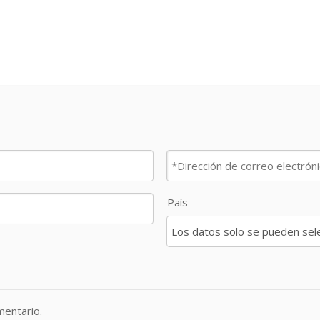
País
entario.