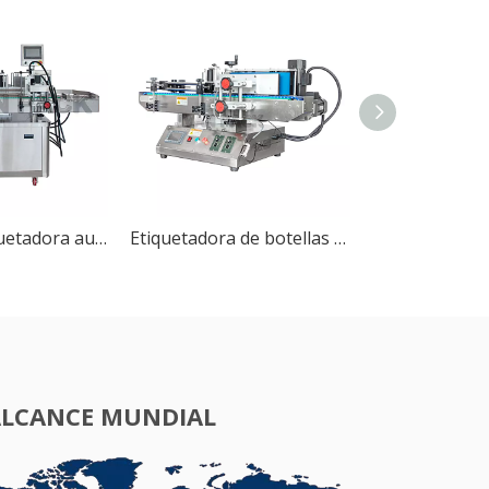
Máquina etiquetadora automática de posicionamiento de botellas redondas MT-200C
Etiquetadora de botellas redondas de escritorio semiautomática MT-100
ALCANCE MUNDIAL