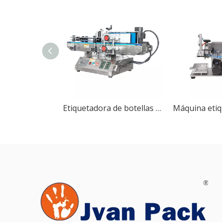
Etiquetadora de botellas redondas de escritorio semiautomática MT-100