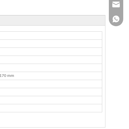
jvan@jv
+86-183
-170 mm