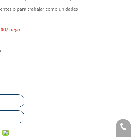
stentes o para trabajar como unidades
200/juego
k
F
+86-183