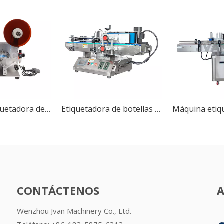
Máquina etiquetadora de botellas de plástico planas semiautomática MT-60 (superficie plana)
Etiquetadora de botellas redondas de escritorio semiautomática MT-100
CONTÁCTENOS
Wenzhou Jvan Machinery Co., Ltd.