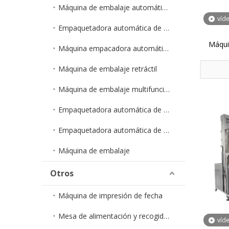
Máquina de embalaje automático de polvo/granulado
víd
Empaquetadora automática de gránulos en bolsa
Máqui
Máquina empacadora automática de polvo en bolsa
vasos 
Máquina de embalaje retráctil
Máquina de embalaje multifunción
Empaquetadora automática de cápsulas
Empaquetadora automática de hardware
Máquina de embalaje
Otros
Máquina de impresión de fecha
Mesa de alimentación y recogida ZXJ
víd