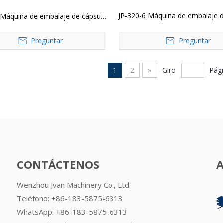
JP-320-6 Máquina de embalaje d
 Máquina de embalaje de cápsula
automática con 6 vibrad
utomática con 5 vibrador
Preguntar
Preguntar
1
2
»
Giro
Pág
CONTÁCTENOS
Wenzhou Jvan Machinery Co., Ltd.
Teléfono: +86-183-5875-6313
WhatsApp:
+86-183-5875-6313