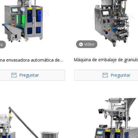
vídeo
eo
Máquina de embalaje de granulo
na envasadora automática de
de cuatro lados automátic
líquidos JP-280
Preguntar
Preguntar