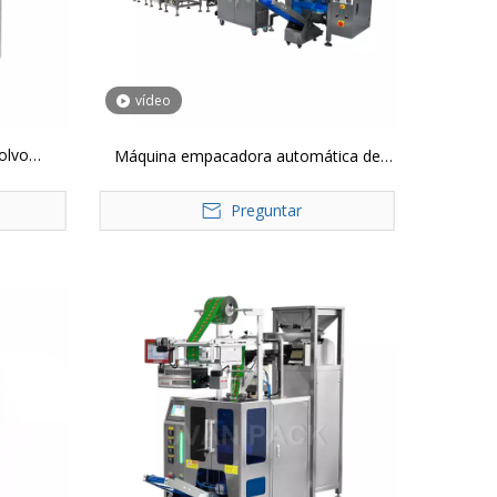
vídeo
olvo
Máquina empacadora automática de
conteo de cápsulas de hardware con
Preguntar
multivibrador JP-320-8