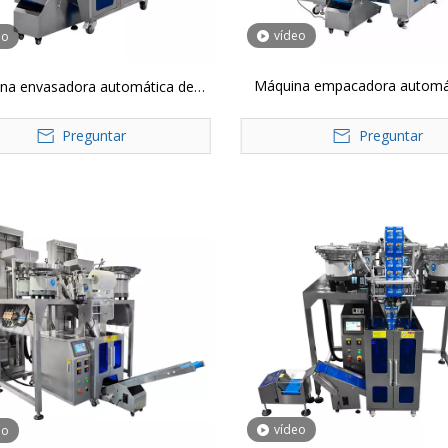
vídeo
eo
Máquina empacadora automá
na envasadora automática de
conteo de cápsulas JP-32
medidores de gránulos JP-320K
Preguntar
Preguntar
vídeo
eo