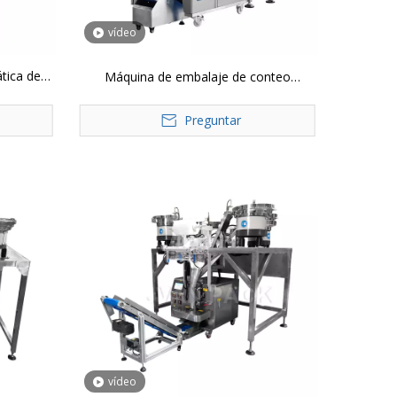
vídeo
tica de
Máquina de embalaje de conteo
0-2
automático de tabletas JP-320
Preguntar
vídeo