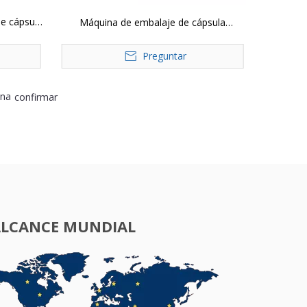
e cápsula
Máquina de embalaje de cápsula
or
automática JP-320-7 con 7 vibrador
Preguntar
ina
confirmar
ALCANCE MUNDIAL