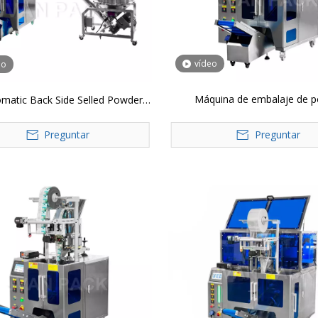
vídeo
eo
Máquina de embalaje de p
omatic Back Side Selled Powder
automático JP
Packing Machine
Preguntar
Preguntar