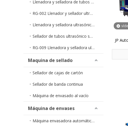
Llenadora y selladora de tubos en tiras monodosis RG-005
RG-002 Llenador y sellador ultrasónico económico para tubos
Llenadora y selladora ultrasónica semiautomática de tubos RG-006
víd
Sellador de tubos ultrasónico semiautomático RG-007
JP Aut
RG-009 Llenadora y selladora ultrasónica de tubos totalmente automática
Maquina de sellado
Sellador de cajas de cartón
Sellador de banda continua
Máquina de envasado al vacío
Máquina de envases
Máquina envasadora automática de líquidos en bolsa