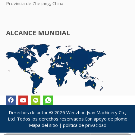
Provincia de Zhejiang, China
ALCANCE MUNDIAL
Derechos de autor ©
2026
Wenzhou Jvan Machinery Co.,
Ltd. Todos los derechos reservados.Con apoyo de
plomo
Mapa del sitio
|
política de privacidad