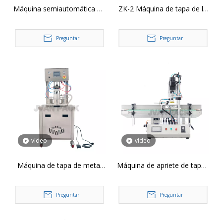
Máquina semiautomática de
ZK-2 Máquina de tapa de la
ajuste de tapas, máquina de
tapa de la tapa del capitán
cierre por pulverización con
semiaumático Zk-2 para
Preguntar
Preguntar
gatillo, máquina taponadora
botellas de vidrio y frasco de
de cuentagotas de aceite
vidrio
esencial, YL-P
vídeo
vídeo
Máquina de tapa de metal
Máquina de apriete de tapas
de escritorio ZK-4 Máquina
neumática de mesa CDX-
de apriete de vacío Negocon
500 Máquina de cierre de
Preguntar
Preguntar
Bottle Fras
tornillos para tapas de
rociado Tapas de pico