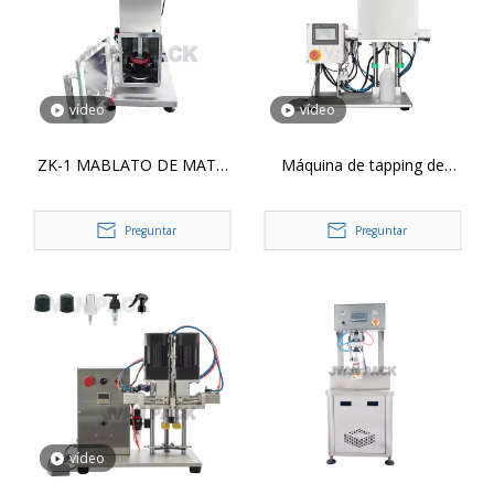
vídeo
vídeo
ZK-1 MABLATO DE MATA
Máquina de tapping de
DE AUTOMÁTICA TERMINA
tornillo de mesa YL-P (Servo
DE METAL DEL TAPA TAPA
Control y Torque estable)
Preguntar
Preguntar
VESCURA CAPING
MÁQUINA DE CAPELA DE
SELLACIÓN PARA LA TAPA
vídeo