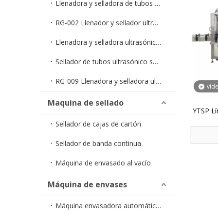
Llenadora y selladora de tubos en tiras monodosis RG-005
RG-002 Llenador y sellador ultrasónico económico para tubos
Llenadora y selladora ultrasónica semiautomática de tubos RG-006
Sellador de tubos ultrasónico semiautomático RG-007
RG-009 Llenadora y selladora ultrasónica de tubos totalmente automática
víd
Maquina de sellado
YTSP Lí
Sellador de cajas de cartón
Sellador de banda continua
Máquina de envasado al vacío
Máquina de envases
Máquina envasadora automática de líquidos en bolsa