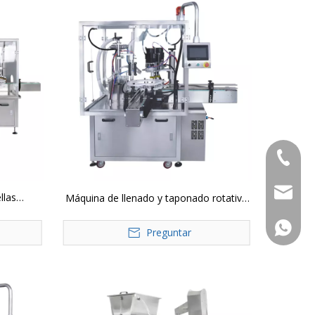
+86-183
jvan@jv
llas
Máquina de llenado y taponado rotativa
YTSP y
monobloque YTSP para botella con
+86-183
 cabezal
Preguntar
bomba