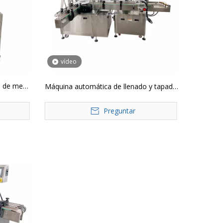
vídeo
a de mesa
Máquina automática de llenado y tapado
de aceites esenciales YTSP
Preguntar