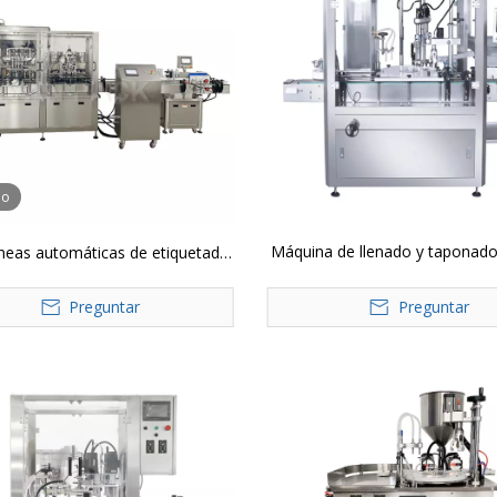
eo
Máquina de llenado y taponado
neas automáticas de etiquetado
monobloque YTSP para bot
de tapping de relleno
Preguntar
pulverizadora
Preguntar