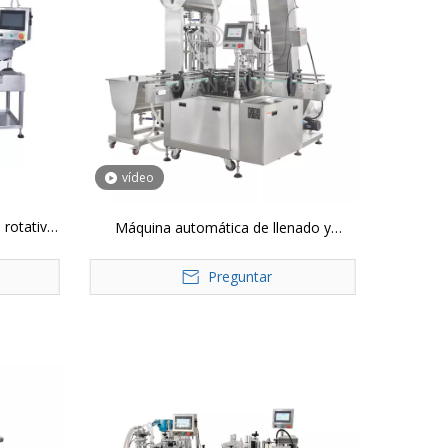
vídeo
 rotativa
Máquina automática de llenado y
ella
taponado por succión YTSP
Preguntar