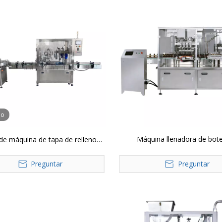
eo
Máquina llenadora de bote
de máquina de tapa de relleno
monobloque de 8 cabezales 
automático YTSP
Preguntar
máquina taponadora de doble
Preguntar