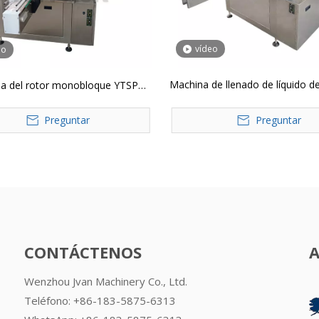
vídeo
eo
Machina de llenado de líquido de
 del rotor monobloque YTSP
doble cabeza giratoria gira
y pegar el relleno y la máquina de
Preguntar
automática YTSP
Preguntar
recubrimiento de tornillo
CONTÁCTENOS
Wenzhou Jvan Machinery Co., Ltd.
Teléfono: +86-183-5875-6313