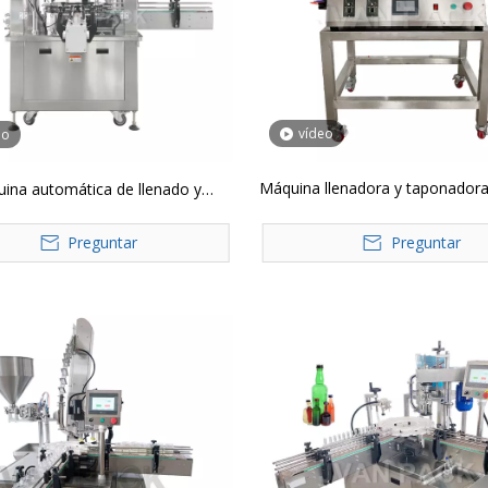
vídeo
eo
Máquina llenadora y taponador
ina automática de llenado y
YTSP
taponado YTSP
Preguntar
Preguntar