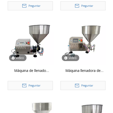
neumática automática
de doble cabezal YT2T-2G
Preguntar
Preguntar
YT4T-4G
vídeo
vídeo
Máquina de llenado
Máquina llenadora de
anticorrosión con bomba de
bomba de engranajes de
engranajes de un solo
cabezal único ZT-10
Preguntar
Preguntar
cabezal ZT-10 10-5000 ml