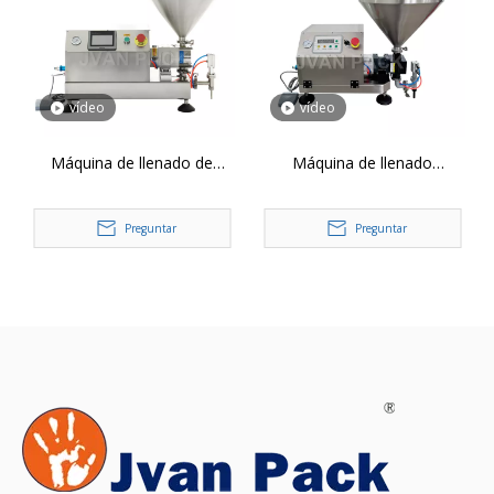
vídeo
vídeo
Máquina de llenado de
Máquina de llenado
botellas de pasta con
anticorrosión con bomba de
bomba de rotor de alta
engranajes de un solo
Preguntar
Preguntar
viscosidad de sobremesa
cabezal ZT-10 10-5000 ml
ZT-20