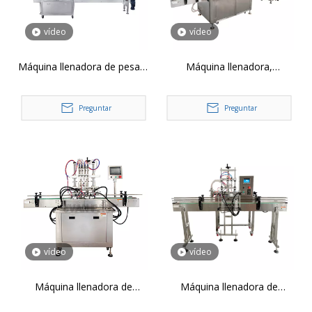
vídeo
vídeo
Máquina llenadora de pesaje
Máquina llenadora,
de líquidos con bomba
taponadora y etiquetadora
rotativa doble CZ-50
de seguimiento automático
Preguntar
Preguntar
vídeo
vídeo
Máquina llenadora de
Máquina llenadora de
botellas de líquidos
botellas líquidas automática