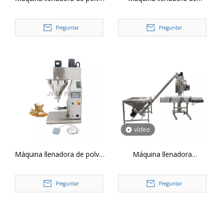
de escritorio DF-B
botellas de polvo con
barrena volumétrica de
Preguntar
Preguntar
proteína neumática
automática DF-A con
transportador
vídeo
Máquina llenadora de polvo
Máquina llenadora
con barrena de mesa
automática de barrena para
semiautomática DF-B
polvo con transportador DF-
Preguntar
Preguntar
A