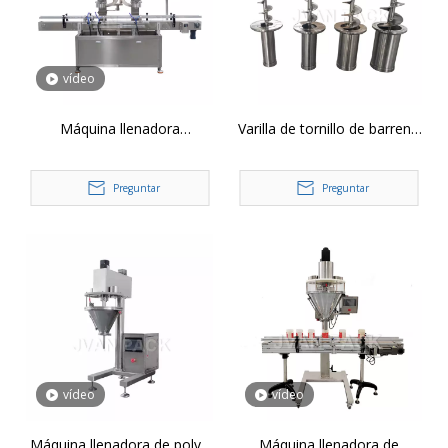
vídeo
Máquina llenadora
Varilla de tornillo de barrena
automática de barrena para
de boquilla de llenado de
polvo a prueba de polvo DF-
acero inoxidable Φ21-69
Preguntar
Preguntar
A
mm para máquina de
llenado de polvo automática
vídeo
vídeo
Máquina llenadora de polvo
Máquina llenadora de