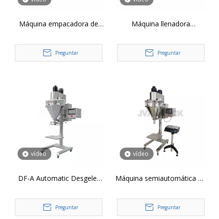
Máquina empacadora de
Máquina llenadora
polvo de llenado y elevación
automática de barrena para
automática DF-A de 5-25 kg
polvo de doble cabezal DF-A
Preguntar
Preguntar
vídeo
vídeo
DF-A Automatic Desgeler
Máquina semiautomática de
Coffee Harina de café Spicio
llenado de polvo de tornillo
Lavado en polvo Máquina
sinfín para leche en polvo,
Preguntar
Preguntar
de llenado con soporte de
detergente, chile, harina de