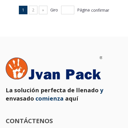
bolsas
café, DF-A
1
2
»
Giro
Página
confirmar
La solución perfecta de llenado
y
envasado
comienza
aquí
CONTÁCTENOS