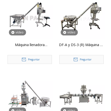
vídeo
vídeo
Máquina llenadora
DF-A y DS-3 (R) Máquina de
automática de polvo DF-A y
llenado de pesaje
DS-3, máquina llenadora de
automático de polvo
Preguntar
Preguntar
barrena con pesaje para
leche en polvo especiada
con máquina de
alimentación
vídeo
vídeo