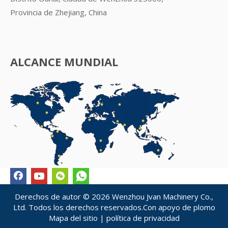
Provincia de Zhejiang, China
ALCANCE MUNDIAL
Derechos de autor ©
2026
Wenzhou Jvan Machinery Co.,
Ltd. Todos los derechos reservados.Con apoyo de
plomo
Mapa del sitio
|
política de privacidad