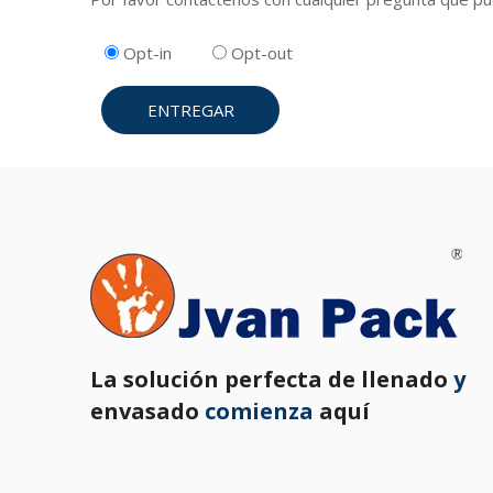
Opt-in
Opt-out
ENTREGAR
La solución perfecta de llenado
y
envasado
comienza
aquí