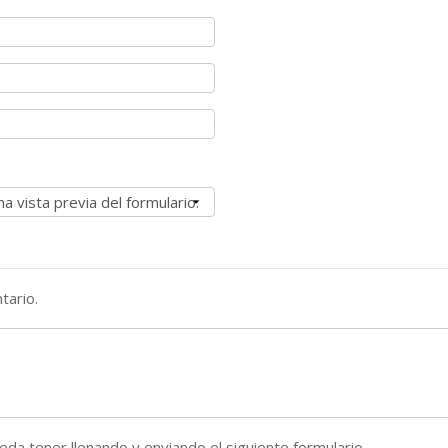
tario.
da tener llenando y enviando el siguiente formulario.